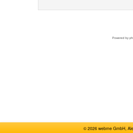
Powered by
p
© 2026 webme GmbH, Alem