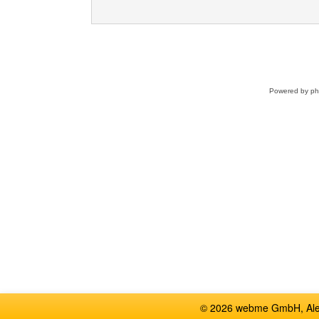
Powered by
p
© 2026 webme GmbH, Alem