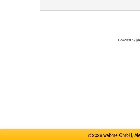
Powered by
p
© 2026 webme GmbH, Alem