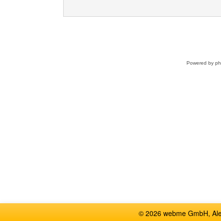
Powered by
p
© 2026 webme GmbH, Alem