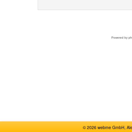
Powered by
p
© 2026 webme GmbH, Alem