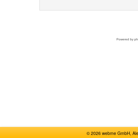
Powered by
p
© 2026 webme GmbH, Alem