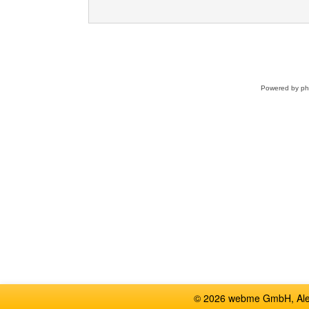
Powered by
p
© 2026 webme GmbH, Alem