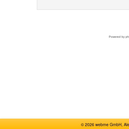
Powered by
p
© 2026 webme GmbH, Alem