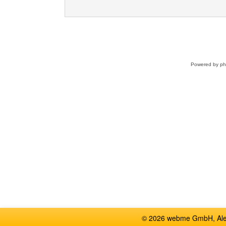
Powered by
p
© 2026 webme GmbH, Alem