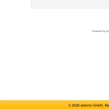
Powered by
p
© 2026 webme GmbH, Alem