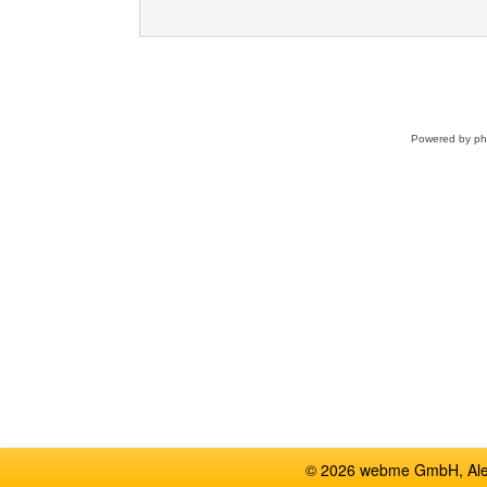
Powered by
p
© 2026 webme GmbH, Alem