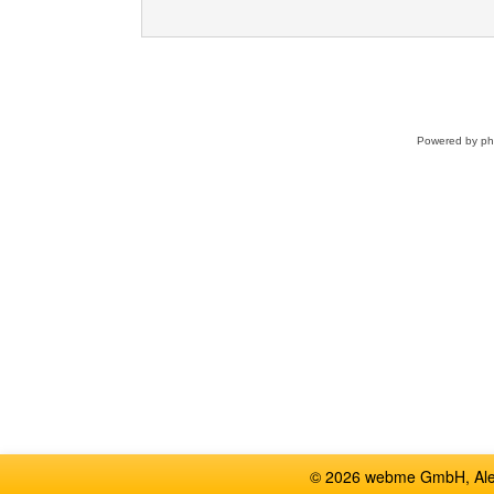
Powered by
p
© 2026 webme GmbH, Alem