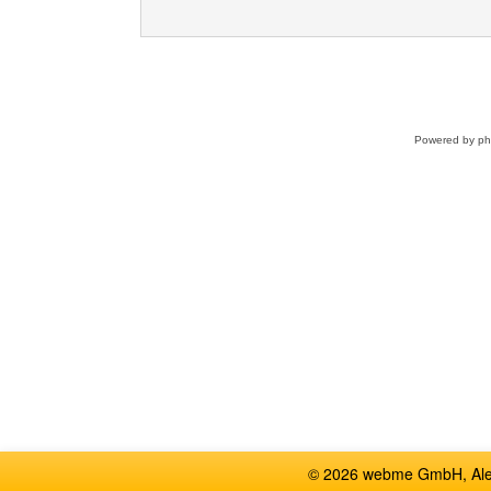
Powered by
p
© 2026 webme GmbH, Alem