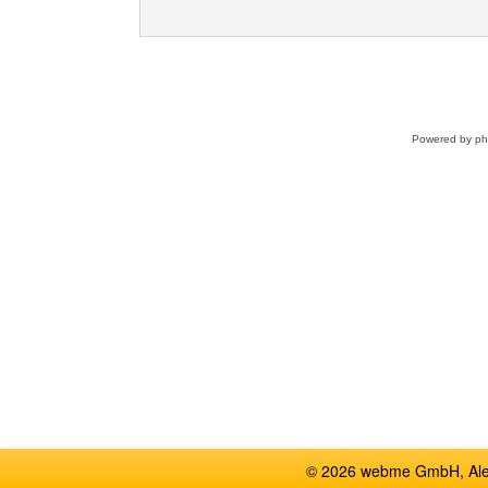
Powered by
p
© 2026 webme GmbH, Alem