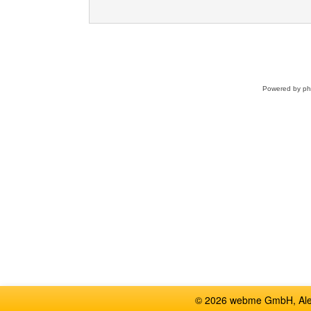
Powered by
p
© 2026 webme GmbH, Alem