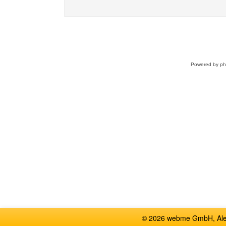
Powered by
p
© 2026 webme GmbH, Alem