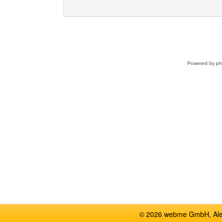
Powered by
p
© 2026 webme GmbH, Alem