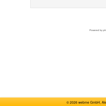
Powered by
p
© 2026 webme GmbH, Alem