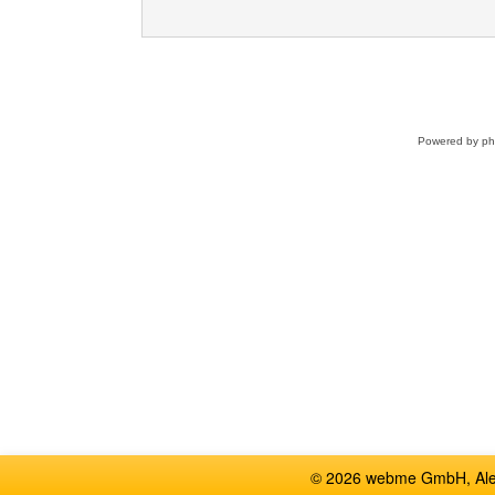
Powered by
p
© 2026 webme GmbH, Alem