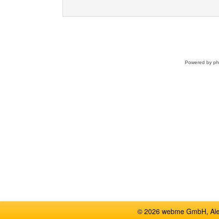
Powered by
p
© 2026 webme GmbH, Alem