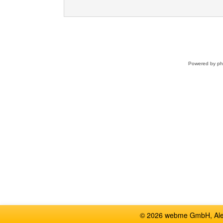
Powered by
p
© 2026 webme GmbH, Alem