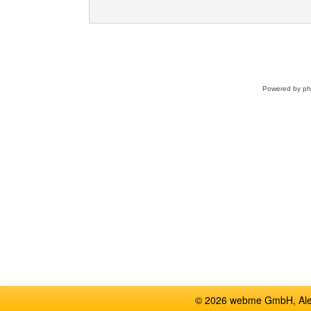
Powered by
p
© 2026 webme GmbH, Alem