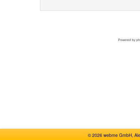
Powered by
p
© 2026 webme GmbH, Alem