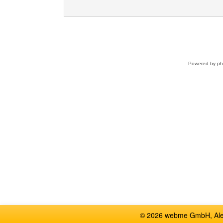
Powered by
p
© 2026 webme GmbH, Alem