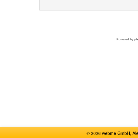
Powered by
p
© 2026 webme GmbH, Alem