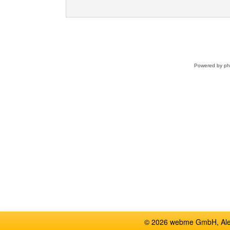
Powered by
p
© 2026 webme GmbH, Alem