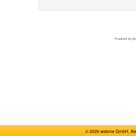
Powered by
p
© 2026 webme GmbH, Alem