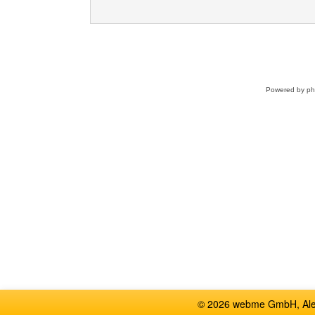
Powered by
p
© 2026 webme GmbH, Alem