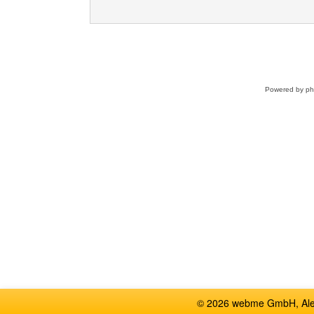
Powered by
p
© 2026 webme GmbH, Alem