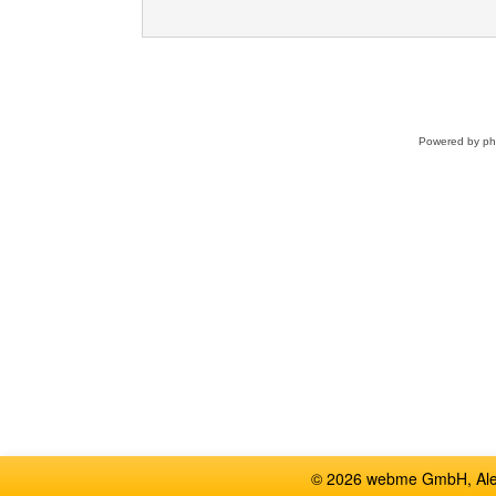
Powered by
p
© 2026 webme GmbH, Alem