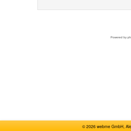
Powered by
p
© 2026 webme GmbH, Alem