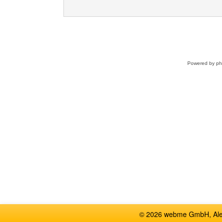
Powered by
p
© 2026 webme GmbH, Alem