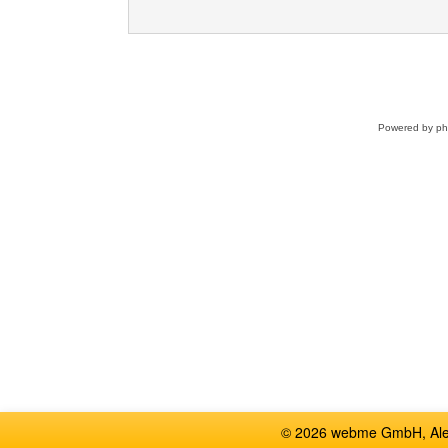
Powered by
p
© 2026 webme GmbH, Alem