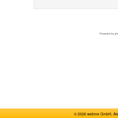
Powered by
p
© 2026 webme GmbH, Alem