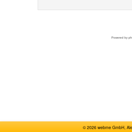
Powered by
p
© 2026 webme GmbH, Alem