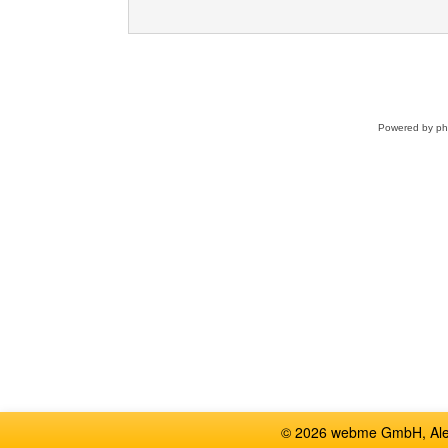
Powered by
p
© 2026 webme GmbH, Alem