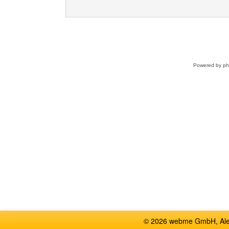
Powered by
p
© 2026 webme GmbH, Alem