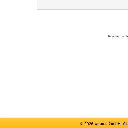
Powered by
p
© 2026 webme GmbH, Alem