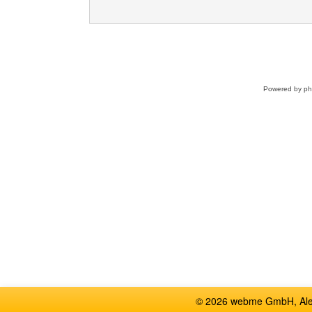
Powered by
p
© 2026 webme GmbH, Alem