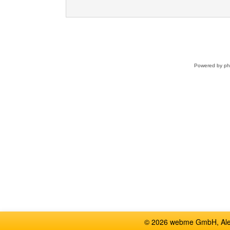
Powered by
p
© 2026 webme GmbH, Alem