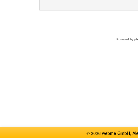
Powered by
p
© 2026 webme GmbH, Alem