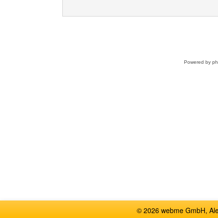
Powered by
p
© 2026 webme GmbH, Alem