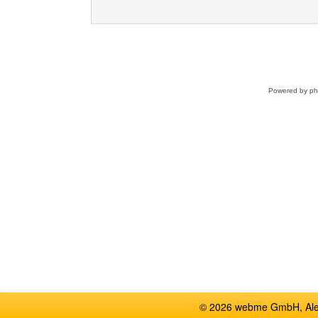
Powered by
p
© 2026 webme GmbH, Alem