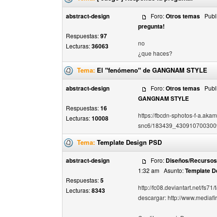
abstract-design
Foro:
Otros temas
Publi
pregunta!
Respuestas:
97
no
Lecturas:
36063
¿que haces?
Tema:
El "fenómeno" de GANGNAM STYLE
abstract-design
Foro:
Otros temas
Publi
GANGNAM STYLE
Respuestas:
16
https://fbcdn-sphotos-f-a.aka
Lecturas:
10008
snc6/183439_430910700300
Tema:
Template Design PSD
abstract-design
Foro:
Diseños/Recursos 
1:32 am Asunto:
Template D
Respuestas:
5
http://fc08.deviantart.net/f
Lecturas:
8343
descargar: http://www.media