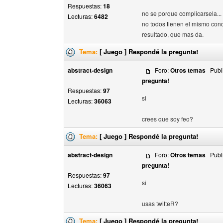
Respuestas:
18
no se porque complicarsela...
Lecturas:
6482
no todos tienen el mismo con
resultado, que mas da.
Tema:
[ Juego ] Respondé la pregunta!
abstract-design
Foro:
Otros temas
Publi
pregunta!
Respuestas:
97
si
Lecturas:
36063
crees que soy feo?
Tema:
[ Juego ] Respondé la pregunta!
abstract-design
Foro:
Otros temas
Publi
pregunta!
Respuestas:
97
si
Lecturas:
36063
usas twitteR?
Tema:
[ Juego ] Respondé la pregunta!