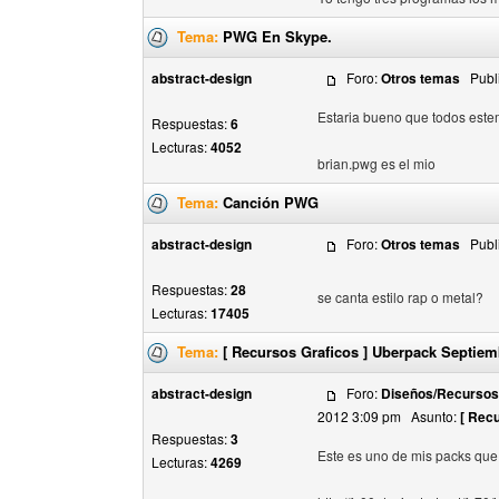
Tema:
PWG En Skype.
abstract-design
Foro:
Otros temas
Publi
Estaria bueno que todos est
Respuestas:
6
Lecturas:
4052
brian.pwg es el mio
Tema:
Canción PWG
abstract-design
Foro:
Otros temas
Publi
Respuestas:
28
se canta estilo rap o metal?
Lecturas:
17405
Tema:
[ Recursos Graficos ] Uberpack Septiem
abstract-design
Foro:
Diseños/Recursos 
2012 3:09 pm Asunto:
[ Rec
Respuestas:
3
Este es uno de mis packs que 
Lecturas:
4269