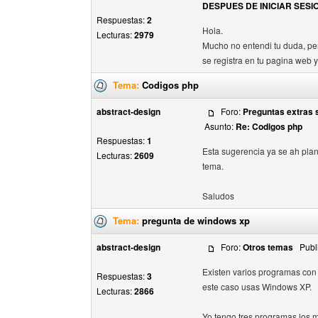
DESPUES DE INICIAR SESI
Respuestas:
2
Hola.
Lecturas:
2979
Mucho no entendi tu duda, per
se registra en tu pagina web y
Tema:
Codigos php
abstract-design
Foro:
Preguntas extras s
Asunto:
Re: Codigos php
Respuestas:
1
Esta sugerencia ya se ah plan
Lecturas:
2609
tema.
Saludos
Tema:
pregunta de windows xp
abstract-design
Foro:
Otros temas
Publi
Existen varios programas con
Respuestas:
3
este caso usas Windows XP.
Lecturas:
2866
Yo tengo tres programas los m