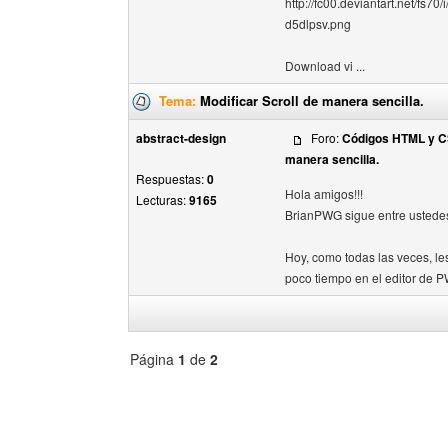
http://fc00.deviantart.net/f
d5dlpsv.png
Download vi ...
Tema:
Modificar Scroll de manera sencilla.
abstract-design
Foro:
Códigos HTML y 
manera sencilla.
Respuestas:
0
Hola amigos!!!
Lecturas:
9165
BrianPWG sigue entre ustede
Hoy, como todas las veces, le
poco tiempo en el editor de P
Página
1
de
2
Seleccione