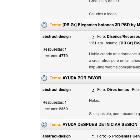
Creditos: y ami :D
Saludos a todos
Tema:
[DR Gr] Elegantes botones 3D PSD by 
abstract-design
Foro:
Diseños/Recursos 
1:31 am Asunto:
[DR Gr] El
Respuestas:
1
Habia creado anteriormente un
Lecturas:
4779
a crear otros pero en tamaños
http://img.webme.com/pic/a/abs
Tema:
AYUDA POR FAVOR
abstract-design
Foro:
Otros temas
Publi
Holas.
Respuestas:
1
Lecturas:
2359
Si es posible, pero recuerda
Tema:
AYUDA DESPUES DE INICIAR SESION
abstract-design
Foro:
=> Problemas Gen