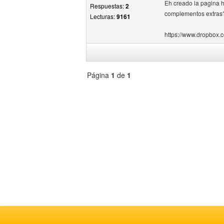
Eh creado la pagina h
Respuestas:
2
complementos extras
Lecturas:
9161
https://www.dropbox.co
Página
1
de
1
Seleccione
un
foro