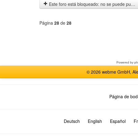
l
e
Este foro está bloqueado: no se puede publicar, responder, ni editar mensajes en este tema.
t
i
m
Página
28
de
28
o
m
e
Seleccione
n
un
s
foro
a
j
Powered by
p
e
© 2026 webme GmbH, Alem
Página de bod
Deutsch
English
Español
Fr