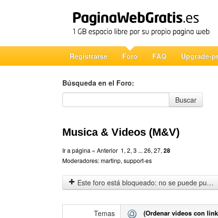
Registrarse
Foro
FAQ
Upgrade-p
Búsqueda en el Foro:
Búsqueda en el Foro
Buscar
Musica & Videos (M&V)
Ir a página
« Anterior
1
,
2
,
3
...
26
,
27
,
28
Moderadores:
martinp
,
support-es
Este foro está bloqueado: no se puede publicar, responder, ni editar mensajes en este tema.
Temas
(Ordenar videos con link