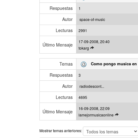
Respuestas
1
Autor
space-of-music
Lecturas
2991
17-09-2008, 20:40
Último Mensaje
V
tokarg
e
r
Temas
Como pongo musica en 
ú
l
Respuestas
3
t
i
Autor
radiodescont...
m
Lecturas
o
4695
m
16-09-2008, 22:09
e
Último Mensaje
V
lamejormusicaonline
n
e
s
r
a
Mostrar temas anteriores:
ú
j