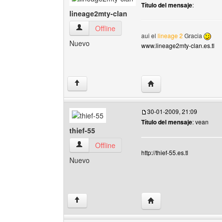
Título del mensaje
:
lineage2mty-clan
lineage2mty-clan Ver perfil del usuario
Offline
aui el
lineage 2
Gracia
Nuevo
www.lineage2mty-clan.es.tl
Visitar sitio web del au
↑
30-01-2009, 21:09
Título del mensaje
: vean
thief-55
thief-55 Ver perfil del usuario
Offline
http://thief-55.es.tl
Nuevo
Visitar sitio web del auto
↑