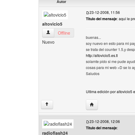
Autor
23-12-2008, 11:56
Título del mensaje
: aqui le 
altovicio5
altovicio5 Ver perfil del usuario
Offline
buenas...
Nuevo
soy nuevo en esto para mi pag
se trata del counter 1.5,y de
http://altovicio5.es.tl
solamte pido si me pude ay
cosas para mi web =D se lo ag
Saludos
Ultima edición por altovicio5 
Visitar sitio web del auto
↑
23-12-2008, 12:06
Título del mensaje
:
radioflash24