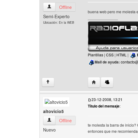
radioflash24 Ver perfil del usuario
Offline
buena web pero me molesta es
Semi-Experto
______________
Ubicación: En la WEB
Plantillas
|
CSS
|
HTML
|
Mail de ayuda:
contacto@
Visitar sitio web del aut
↑
23-12-2008, 13:21
Título del mensaje
:
altovicio5
altovicio5 Ver perfil del usuario
Offline
te molesta la barra de inicio?
Nuevo
entonces que me recomienda