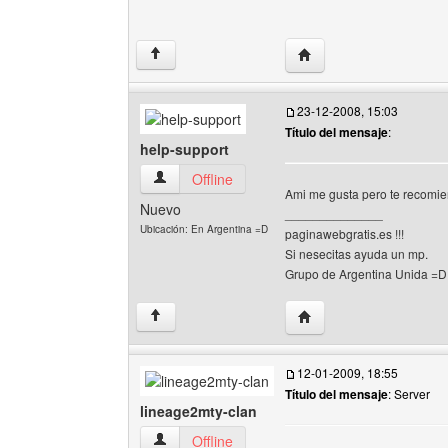
Visitar sitio web del auto
↑
23-12-2008, 15:03
Título del mensaje
:
help-support
help-support Ver perfil del usuario
Offline
Ami me gusta pero te recomie
Nuevo
______________
Ubicación: En Argentina =D
paginawebgratis.es !!!
Si nesecitas ayuda un mp.
Grupo de Argentina Unida =D
Visitar sitio web del aut
↑
12-01-2009, 18:55
Título del mensaje
: Server
lineage2mty-clan
lineage2mty-clan Ver perfil del usuario
Offline