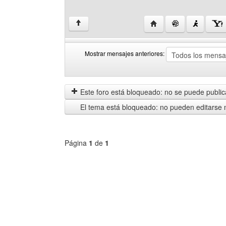
Visitar sitio web del au
↑
Mostrar mensajes anteriores:
Mostrar
Order
mensajes
by
anteriores
Este foro está bloqueado: no se puede publica
El tema está bloqueado: no pueden editarse 
Página
1
de
1
Seleccione
un
foro