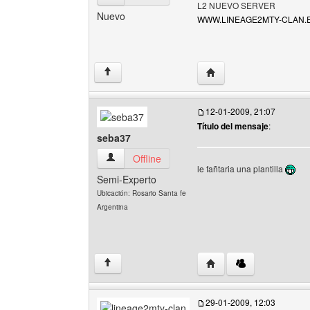
L2 NUEVO SERVER
Nuevo
WWW.LINEAGE2MTY-CLAN.E
Visitar sitio web del au
↑
12-01-2009, 21:07
Título del mensaje
:
seba37
seba37 Ver perfil del usuario
Offline
le fañtaria una plantilla
Semi-Experto
Ubicación: Rosario Santa fe
Argentina
Visitar sitio web del au
↑
29-01-2009, 12:03