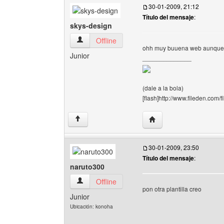
30-01-2009, 21:12
Título del mensaje
:
skys-design
skys-design Ver perfil del usuario
Offline
ohh muy buuena web aunque el
Junior
______________
(dale a la bola)
[flash]http://www.fileden.com/
Visitar sitio web del aut
↑
30-01-2009, 23:50
Título del mensaje
:
naruto300
naruto300 Ver perfil del usuario
Offline
pon otra plantilla creo
Junior
Ubicación: konoha