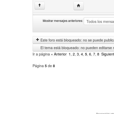
Visitar sitio web del a
↑
Mostrar mensajes anteriores:
Mostrar
Order
mensajes
by
anteriores
Este foro está bloqueado: no se puede publica
El tema está bloqueado: no pueden editarse 
Ir a página
« Anterior
1
,
2
,
3
,
4
,
5
,
6
,
7
,
8
Siguien
Página
5
de
8
Seleccione
un
foro
Powered by
p