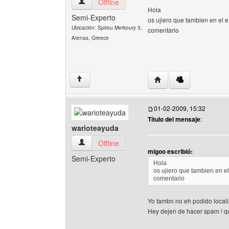
migoo Ver perfil del usuario
Offline
Hola
Semi-Experto
os ujiero que tambien en el 
Ubicación: Spirou Merkoury 3,
comentario
Atenas, Greece
Visitar sitio web del au
↑
01-02-2009, 15:32
Título del mensaje
:
warioteayuda
warioteayuda Ver perfil del usuario
Offline
migoo escribió:
Semi-Experto
Hola
os ujiero que tambien en e
comentario
Yo tambn no eh podido locali
Hey dejen de hacer spam ! 