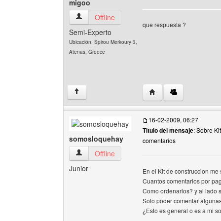
migoo
migoo Ver perfil del usuario
Offline
que respuesta ?
Semi-Experto
Ubicación: Spirou Merkoury 3,
Atenas, Greece
Visitar sitio web del au
↑
16-02-2009, 06:27
Título del mensaje
: Sobre Ki
somosloquehay
comentarios
somosloquehay Ver perfil del usuario
Offline
Junior
En el Kit de construccion me 
Cuantos comentarios por pagi
Como ordenarlos? y al lado s
Solo poder comentar algunas 
¿Esto es general o es a mi s