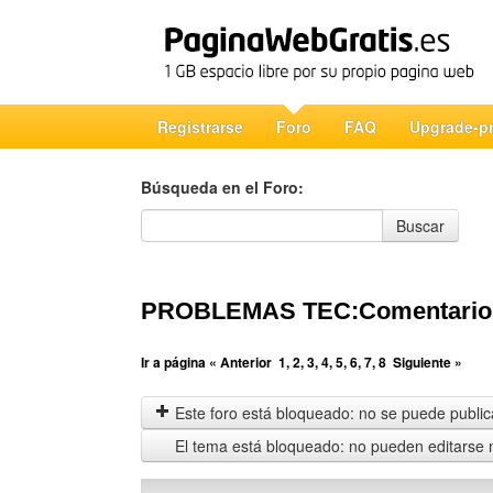
Registrarse
Foro
FAQ
Upgrade-p
Búsqueda en el Foro:
Búsqueda en el Foro
Buscar
PROBLEMAS TEC:Comentarios-L
Ir a página
« Anterior
1
,
2
,
3
,
4
,
5
,
6
,
7
,
8
Siguiente »
Este foro está bloqueado: no se puede publica
El tema está bloqueado: no pueden editarse 