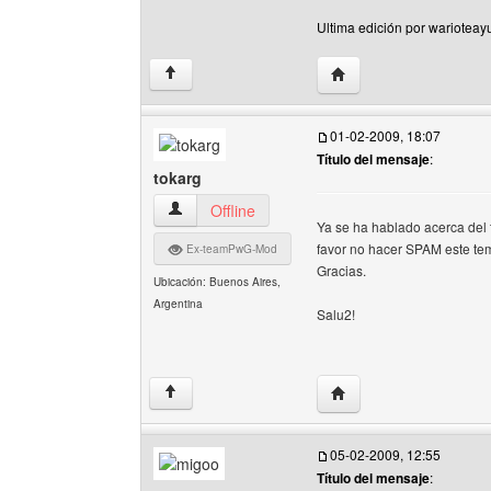
Ultima edición por wariotea
Visitar sitio web del au
↑
01-02-2009, 18:07
Título del mensaje
:
tokarg
tokarg Ver perfil del usuario
Offline
Ya se ha hablado acerca del 
favor no hacer SPAM este tem
Ex-teamPwG-Mod
Gracias.
Ubicación: Buenos Aires,
Argentina
Salu2!
Visitar sitio web del au
↑
05-02-2009, 12:55
Título del mensaje
: