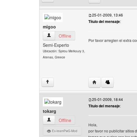
25-01-2009, 13:46
Título del mensaje
:
migoo
migoo Ver perfil del usuario
Offline
Por favor arreglen el extra c
Semi-Experto
Ubicación: Spirou Merkoury 3,
Atenas, Greece
Visitar sitio web del au
↑
25-01-2009, 18:44
Título del mensaje
:
tokarg
tokarg Ver perfil del usuario
Offline
Hola,
por favor no publicitar sitio
Ex-teamPwG-Mod
temas que surjan con los ext