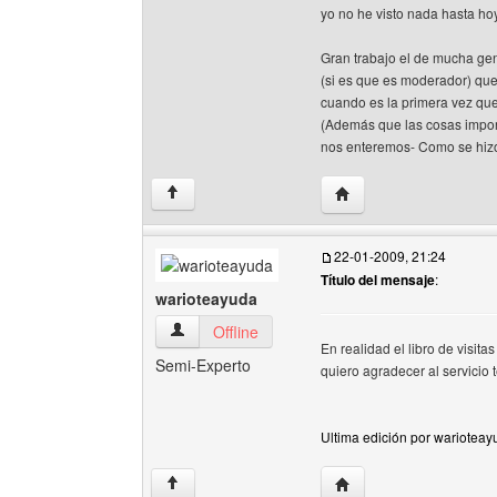
yo no he visto nada hasta ho
Gran trabajo el de mucha gen
(si es que es moderador) qu
cuando es la primera vez que
(Además que las cosas import
nos enteremos- Como se hizo c
Visitar sitio web del au
↑
22-01-2009, 21:24
Título del mensaje
:
warioteayuda
warioteayuda Ver perfil del usuario
Offline
En realidad el libro de visita
Semi-Experto
quiero agradecer al servicio t
Ultima edición por warioteay
Visitar sitio web del au
↑