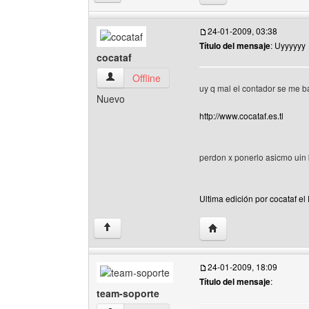
24-01-2009, 03:38
Título del mensaje
: Uyyyyyy
cocataf
cocataf Ver perfil del usuario
Offline
uy q mal el contador se me b
Nuevo
http://www.cocataf.es.tl
perdon x ponerlo asicmo uin 
Ultima edición por cocataf e
Visitar sitio web del au
↑
24-01-2009, 18:09
Título del mensaje
:
team-soporte