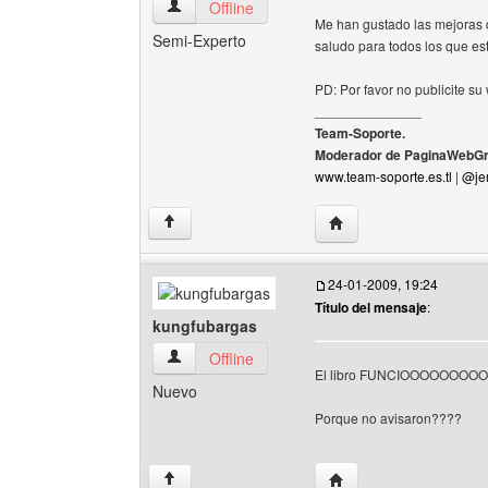
team-soporte Ver perfil del usuario
Offline
Me han gustado las mejoras
Semi-Experto
saludo para todos los que es
PD: Por favor no publicite su
______________
Team-Soporte.
Moderador de PaginaWebGr
www.team-soporte.es.tl
|
@je
Visitar sitio web del au
↑
24-01-2009, 19:24
Título del mensaje
:
kungfubargas
kungfubargas Ver perfil del usuario
Offline
El libro FUNCIOOOOOO
Nuevo
Porque no avisaron????
Visitar sitio web del a
↑