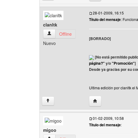
28-01-2009, 16:15
Título del mensaje
: Funcion
clanltk
clanltk Ver perfil del usuario
Offline
[BORRADO]
Nuevo
[No está permitido publi
página?"
y/o
"Promoción"
]
Desde ya gracias por su co
Ultima edición por clanltk el
Visitar sitio web del aut
↑
01-02-2009, 10:58
Título del mensaje
:
migoo