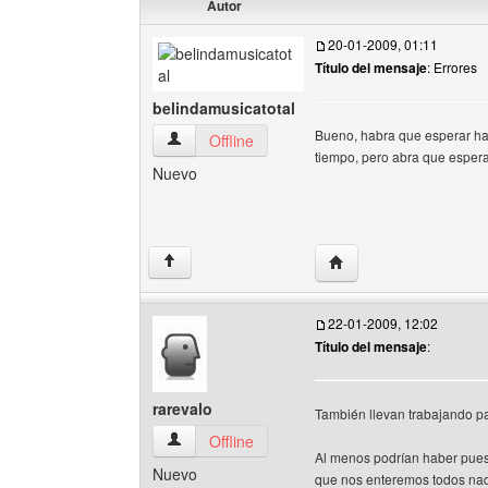
Autor
20-01-2009, 01:11
Título del mensaje
: Errores
belindamusicatotal
Bueno, habra que esperar has
belindamusicatotal Ver perfil del usuario
Offline
tiempo, pero abra que esper
Nuevo
Visitar sitio web del au
↑
22-01-2009, 12:02
Título del mensaje
:
rarevalo
También llevan trabajando par
rarevalo Ver perfil del usuario
Offline
Al menos podrían haber puesto
Nuevo
que nos enteremos todos nad