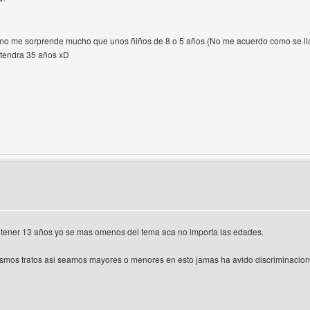
 no me sorprende mucho que unos ñiños de 8 o 5 años (No me acuerdo como se lla
 tendra 35 años xD
 del autor: pablocesaruizssb
a tener 13 años yo se mas omenos del tema aca no importa las edades.
smos tratos asi seamos mayores o menores en esto jamas ha avido discriminacion 