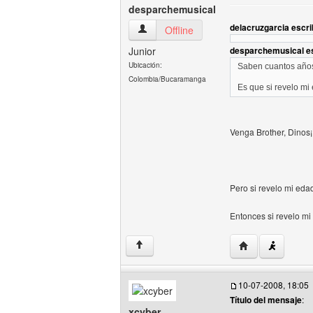
desparchemusical
delacruzgarcia escri
desparchemusical Ver perfil del usuario
Offline
Junior
desparchemusical es
Ubicación:
Saben cuantos año
Colombia/Bucaramanga
Es que si revelo mi
Venga Brother, Dinos¡¡
Pero si revelo mi eda
Entonces si revelo mi
Visitar sitio web
↑
10-07-2008, 18:05
Título del mensaje
:
xcyber