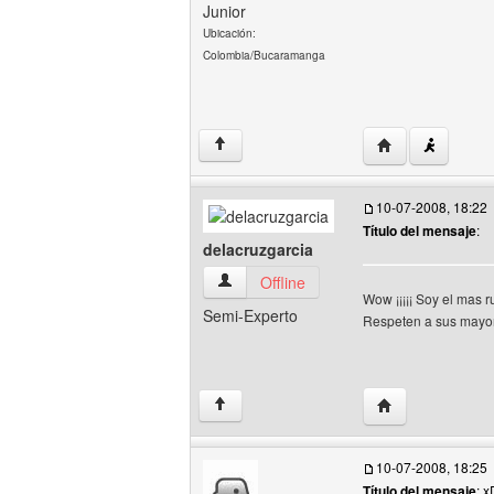
Junior
Ubicación:
Colombia/Bucaramanga
Visitar sitio web
↑
10-07-2008, 18:22
Título del mensaje
:
delacruzgarcia
delacruzgarcia Ver perfil del usuario
Offline
Wow ¡¡¡¡¡ Soy el mas r
Semi-Experto
Respeten a sus mayor
Visitar sitio web
↑
10-07-2008, 18:25
Título del mensaje
: x