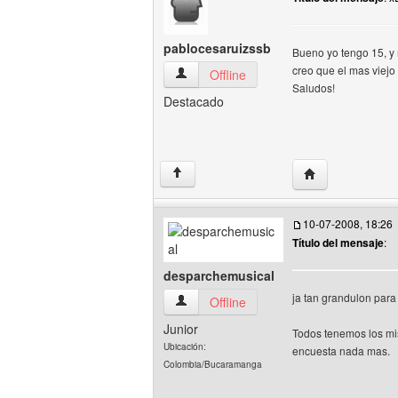
pablocesaruizssb
Bueno yo tengo 15, y
creo que el mas viejo
pablocesaruizssb Ver perfil del usuario
Offline
Saludos!
Destacado
Visitar sitio web
↑
10-07-2008, 18:26
Título del mensaje
:
desparchemusical
ja tan grandulon par
desparchemusical Ver perfil del usuario
Offline
Junior
Todos tenemos los mi
Ubicación:
encuesta nada mas.
Colombia/Bucaramanga