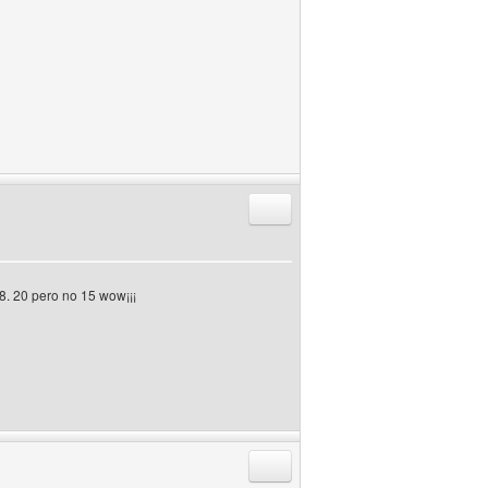
Responder citando
18. 20 pero no 15 wow¡¡¡
Responder citando