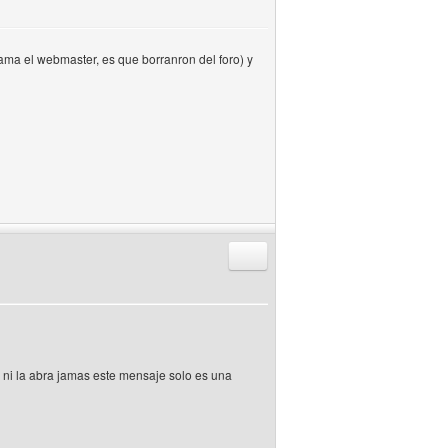
ma el webmaster, es que borranron del foro) y
Responder citando
ni la abra jamas este mensaje solo es una