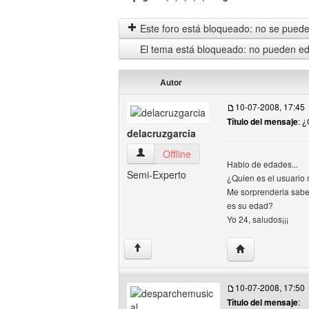
Este foro está bloqueado: no se puede 
El tema está bloqueado: no pueden edi
Autor
10-07-2008, 17:45
Título del mensaje
: 
delacruzgarcia
delacruzgarcia Ver perfil del usuario
Offline
Hablo de edades...
Semi-Experto
¿Quien es el usuario
Me sorprenderia saber
es su edad?
Yo 24, saludos¡¡¡
Visitar sitio web
↑
10-07-2008, 17:50
Título del mensaje
: