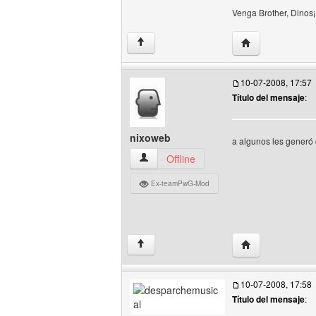
Venga Brother, Dinos¡¡
Visitar sitio web
↑
10-07-2008, 17:57
Título del mensaje
:
nixoweb
a algunos les generó 
nixoweb Ver perfil del usuario
Offline
Ex-teamPwG-Mod
Visitar sitio web
↑
10-07-2008, 17:58
Título del mensaje
: