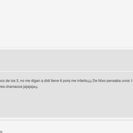
 del autor: desparchemusical
uco de los 3, no me digan q didi tiene 6 porq me infarto¡¡¡¡¡ De Nixo pensaba unos 
es chamacos jajajaja¡¡¡
 del autor: delacruzgarcia
D!