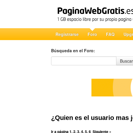
Registrarse
Foro
FAQ
Upg
Búsqueda en el Foro:
Búsqueda en el Foro
Buscar
¿Quien es el usuario mas 
Ir a página
1
,
2
,
3
,
4
,
5
,
6
Siguiente »