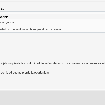
bió:
cribió:
s tengo yo?
 edad no me sentiria tambien que dicen la revelo o no
¡
d ojala no pierda la oportunidad de ser moderador... por que eso es lo que es es
 identidad que no pierda la oportunidad
 del autor: desparchemusical