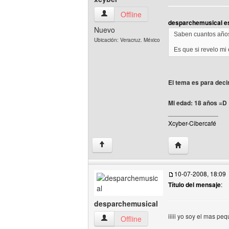
xcyber Ver perfil del usuario
Offline
desparchemusical es
Nuevo
Saben cuantos año
Ubicación: Veracruz. México
Es que si revelo mi
El tema es para decir
Mi edad: 18 años =D
______________
Xcyber-Cibercafé
Visitar sitio web 
↑
10-07-2008, 18:09
Título del mensaje
:
desparchemusical
iiiii yo soy el mas p
desparchemusical Ver perfil del usuario
Offline