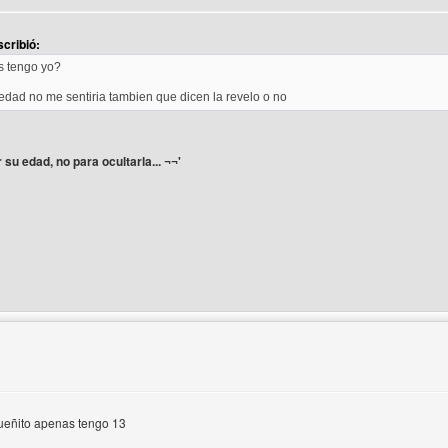
cribió:
s tengo yo?
 edad no me sentiria tambien que dicen la revelo o no
 su edad, no para ocultarla... ¬¬'
del autor: xcyber
equeñito apenas tengo 13