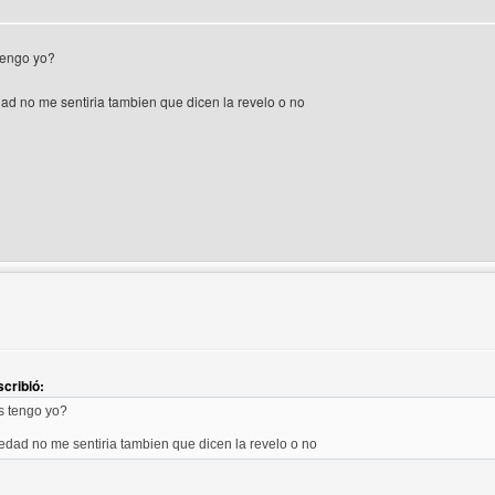
tengo yo?
dad no me sentiria tambien que dicen la revelo o no
 del autor: desparchemusical
cribió:
s tengo yo?
 edad no me sentiria tambien que dicen la revelo o no