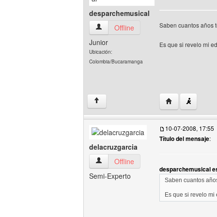
desparchemusical
Saben cuantos años 
desparchemusical Ver perfil del usuario
Offline
Junior
Es que si revelo mi e
Ubicación:
Colombia/Bucaramanga
Visitar sitio web
↑
10-07-2008, 17:55
Título del mensaje
:
delacruzgarcia
delacruzgarcia Ver perfil del usuario
Offline
desparchemusical es
Semi-Experto
Saben cuantos año
Es que si revelo mi