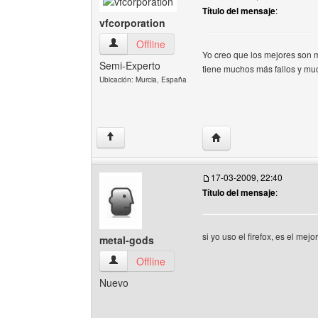
Título del mensaje
:
vfcorporation
vfcorporation Ver perfil del usuario
Offline
Yo creo que los mejores son mo
Semi-Experto
tiene muchos más fallos y mu
Ubicación: Murcia, España
Visitar sitio web del aut
↑
17-03-2009, 22:40
Título del mensaje
:
si yo uso el firefox, es el mej
metal-gods
metal-gods Ver perfil del usuario
Offline
Nuevo