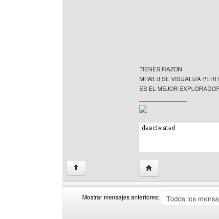
TIENES RAZON
MI WEB SE VISUALIZA PE
ES EL MEJOR EXPLORADOR
______________
Visitar sitio web del aut
↑
Mostrar mensajes anteriores:
Mostrar
Order