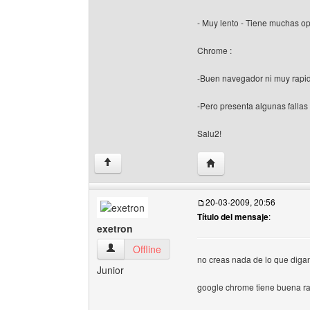
- Muy lento - Tiene muchas op
Chrome :
-Buen navegador ni muy rapid
-Pero presenta algunas fallas ,
Salu2!
Visitar sitio web del au
↑
20-03-2009, 20:56
Título del mensaje
:
exetron
exetron Ver perfil del usuario
Offline
no creas nada de lo que diga
Junior
google chrome tiene buena ra