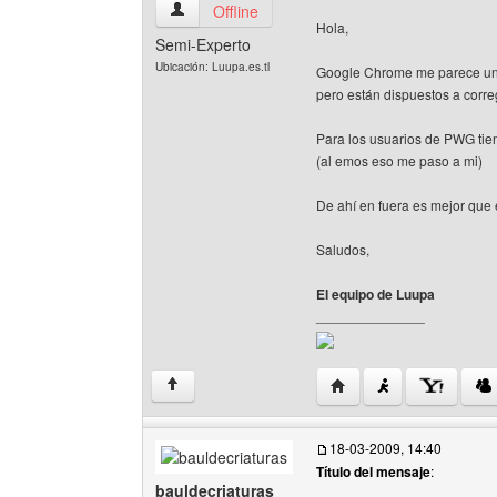
luupa Ver perfil del usuario
Offline
Hola,
Semi-Experto
Ubicación: Luupa.es.tl
Google Chrome me parece una 
pero están dispuestos a correg
Para los usuarios de PWG tien
(al emos eso me paso a mi)
De ahí en fuera es mejor que 
Saludos,
El equipo de Luupa
______________
Visitar sitio web del aut
↑
18-03-2009, 14:40
Título del mensaje
:
bauldecriaturas