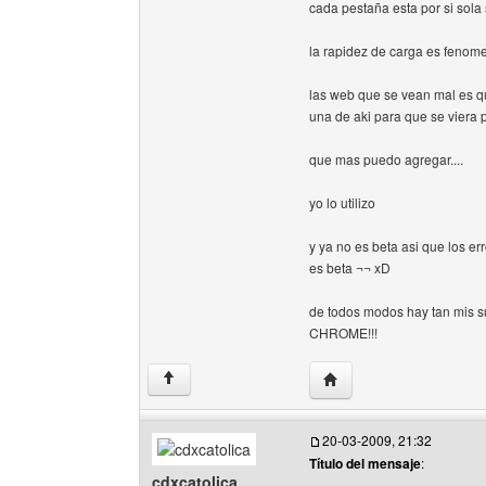
cada pestaña esta por si sola
la rapidez de carga es fenomen
las web que se vean mal es q
una de aki para que se viera p
que mas puedo agregar....
yo lo utilizo
y ya no es beta asi que los e
es beta ¬¬ xD
de todos modos hay tan mis su
CHROME!!!
Visitar sitio web del aut
↑
20-03-2009, 21:32
Título del mensaje
:
cdxcatolica