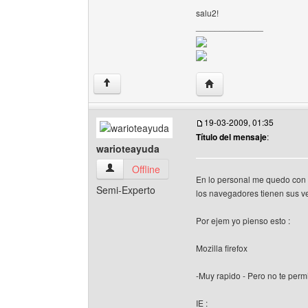
salu2!
______________
Visitar sitio web del aut
↑
19-03-2009, 01:35
Título del mensaje
:
warioteayuda
warioteayuda Ver perfil del usuario
Offline
En lo personal me quedo con 
Semi-Experto
los navegadores tienen sus ve
Por ejem yo pienso esto :
Mozilla firefox
-Muy rapido - Pero no te perm
IE :