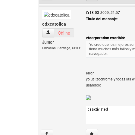
18-03-2009, 21:57
Título del mensaje
:
cdxcatolica
cdxcatolica Ver perfil del usuario
Offline
vfcorporation escribió:
Junior
Yo creo que los mejores son 
Ubicación: Santiago, CHILE
tiene muchos más fallos y 
navegador.
error
yo utilizochrome y todas las w
usandolo
______________
Visitar sitio web del aut
↑