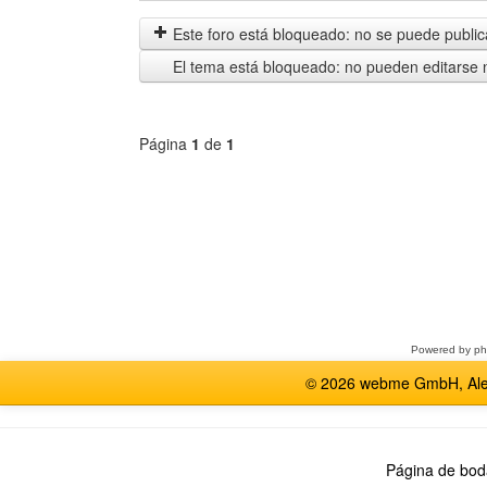
mensajes
by
anteriores
Este foro está bloqueado: no se puede publica
El tema está bloqueado: no pueden editarse 
Página
1
de
1
Seleccione
un
foro
Powered by
p
© 2026 webme GmbH, Alem
Página de bod