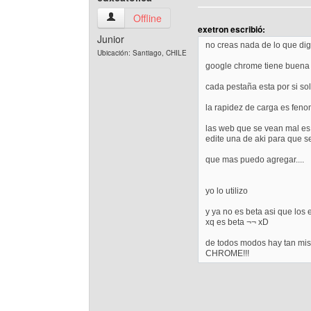
cdxcatolica Ver perfil del usuario
Offline
exetron escribió:
Junior
no creas nada de lo que di
Ubicación: Santiago, CHILE
google chrome tiene buena 
cada pestaña esta por si so
la rapidez de carga es fenom
las web que se vean mal es
edite una de aki para que se
que mas puedo agregar....
yo lo utilizo
y ya no es beta asi que los
xq es beta ¬¬ xD
de todos modos hay tan mis 
CHROME!!!