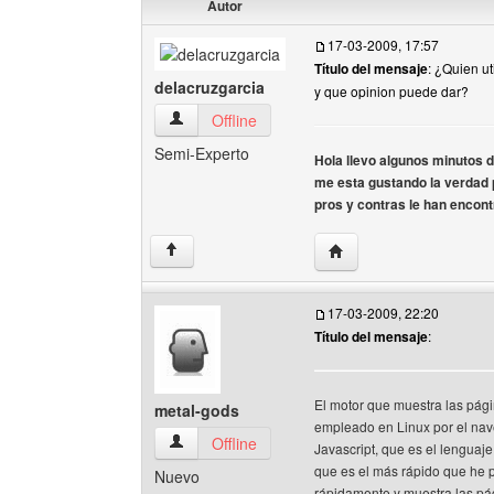
Autor
17-03-2009, 17:57
Título del mensaje
: ¿Quien u
delacruzgarcia
y que opinion puede dar?
delacruzgarcia Ver perfil del usuario
Offline
Semi-Experto
Hola llevo algunos minutos d
me esta gustando la verdad p
pros y contras le han encont
Visitar sitio web del aut
↑
17-03-2009, 22:20
Título del mensaje
:
El motor que muestra las pági
metal-gods
empleado en Linux por el nav
metal-gods Ver perfil del usuario
Offline
Javascript, que es el lenguaj
que es el más rápido que he 
Nuevo
rápidamente y muestra las pá