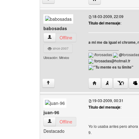
18-03-2009, 22:09
Título del mensaje
:
babosadas
babosadas Ver perfil del usuario
Offline
a mi me da igual el chrome, n
______________
since-2007
/
forosadas
@
forosada
Ubicación: México
forosadas@hotmail.fr
"Tu mente es tu límite"
Visitar sitio web del au
↑
19-03-2009, 00:31
Título del mensaje
:
juan-96
juan-96 Ver perfil del usuario
Offline
Yo lo usaba antes pero ahora
Destacado
9.