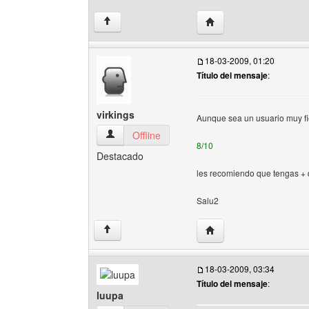
Visitar sitio web del au
↑
18-03-2009, 01:20
Título del mensaje
:
virkings
Aunque sea un usuario muy fiel
virkings Ver perfil del usuario
Offline
8
/
10
Destacado
les recomiendo que tengas +
Salu2
Visitar sitio web del auto
↑
18-03-2009, 03:34
Título del mensaje
:
luupa