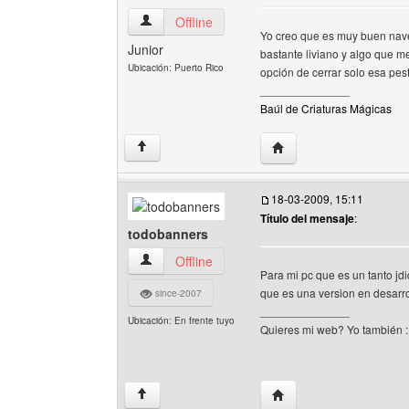
bauldecriaturas Ver perfil del usuario
Offline
Yo creo que es muy buen nave
Junior
bastante liviano y algo que m
Ubicación: Puerto Rico
opción de cerrar solo esa pes
______________
Baúl de Criaturas Mágicas
Visitar sitio web del aut
↑
18-03-2009, 15:11
Título del mensaje
:
todobanners
todobanners Ver perfil del usuario
Offline
Para mi pc que es un tanto jdi
que es una version en desarr
since-2007
______________
Ubicación: En frente tuyo
Quieres mi web? Yo también 
Visitar sitio web del au
↑